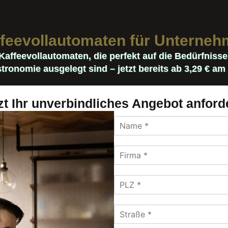
feevollautomaten für Unterne
 Kaffeevollautomaten, die perfekt auf die Bedürfniss
tronomie ausgelegt sind – jetzt bereits ab 3,29 € am
zt Ihr unverbindliches Angebot anford
N
a
m
F
e
i
*
r
P
m
L
a
Z
*
S
*
t