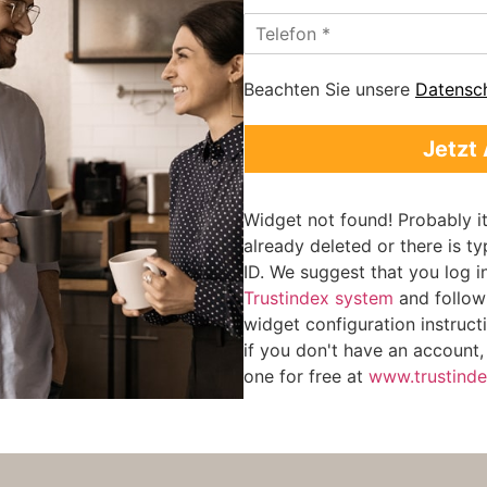
r
T
a
e
ß
l
e
e
Beachten Sie unsere
Datensc
*
f
o
Jetzt
n
*
Widget not found! Probably it
already deleted or there is typ
ID. We suggest that you log i
Trustindex system
and follow
widget configuration instructi
if you don't have an account,
one for free at
www.trustinde