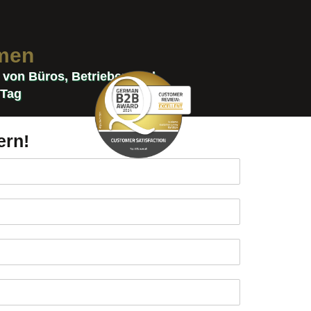
hmen
e von Büros, Betrieben und
 Tag
ern!