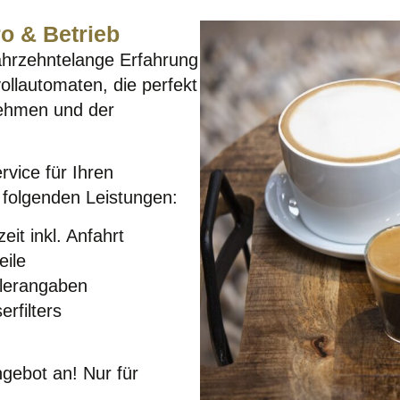
o & Betrieb
jahrzehntelange Erfahrung
ollautomaten, die perfekt
nehmen und der
vice für Ihren
 folgenden Leistungen:
eit inkl. Anfahrt
eile
llerangaben
rfilters
ngebot an! Nur für