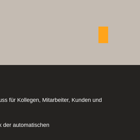
CP 40
50 – 80
Tassen / Tag
ngebot anfordern
uss für Kollegen, Mitarbeiter, Kunden und
k der automatischen