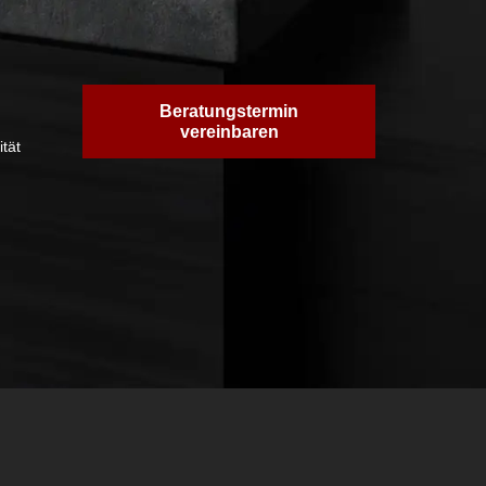
Beratungstermin
vereinbaren
tät